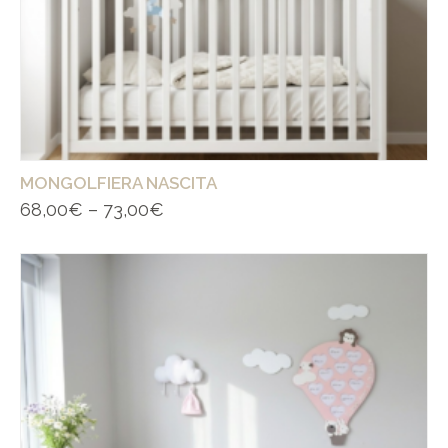
MONGOLFIERA NASCITA
68,00
€
–
73,00
€