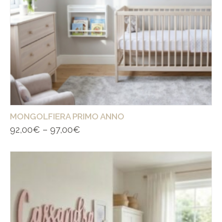
MONGOLFIERA PRIMO ANNO
92,00
€
–
97,00
€